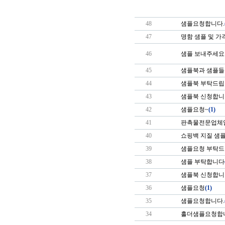
48
샘플요청합니다.
47
명함 샘플 및 가
46
샘플 보내주세요
45
샘플북과 샘플들
44
샘플북 부탁드립
43
샘플북 신청합니
42
샘플요청~
(1)
41
판촉물전문업체입
40
쇼핑백 지질 샘플
39
샘플요청 부탁
38
샘플 부탁합니다
37
샘플북 신청합니
36
샘플요청
(1)
35
샘플요청합니다.
34
홀더샘플요청합