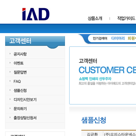
김균환
(주)오피스타운넥