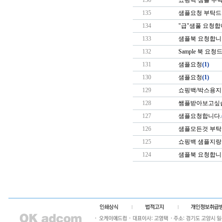
136
쇼핑백 샘플 부
135
샘플요청 부탁드
134
"급"샘풀 요청합니
133
샘플북 요청합니
132
Sample 북 요
131
샘플요청
(1)
130
샘플요청
(1)
129
쇼핑백/박스용지
128
쌤플받아보고싶
127
샘플요청합니다.
126
샘플모든것 부탁
125
쇼핑백 샘플지랑 
124
샘플북 요청합니