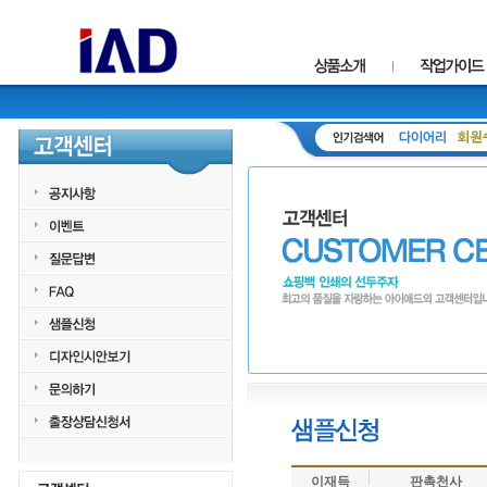
이재득
판촉천사