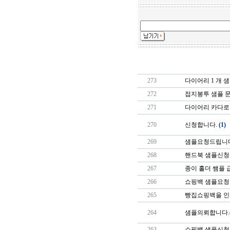
273
다이어리 1 개 
272
접지봉투 샘플 
271
다이어리 카다로
270
신청합니다.
(1)
269
샘플요청드립니다
268
핸드북 샘플신청
267
종이 홀더 쌤플
266
쇼핑백 샘플요청
265
빵집쇼핑백을 인
264
샘플의뢰합니다.
263
쇼핑백 샘플신