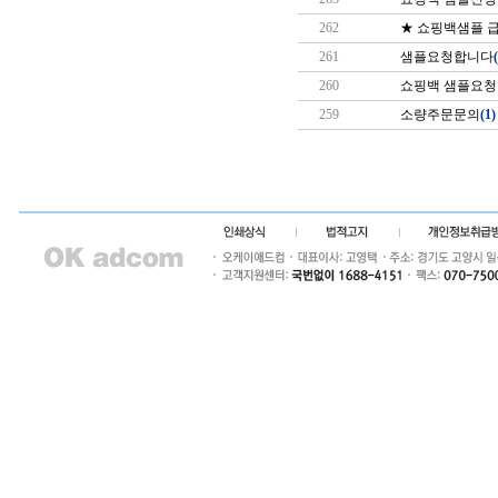
262
★ 쇼핑백샘플 
261
샘플요청합니다
260
쇼핑백 샘플요
259
소량주문문의
(1)