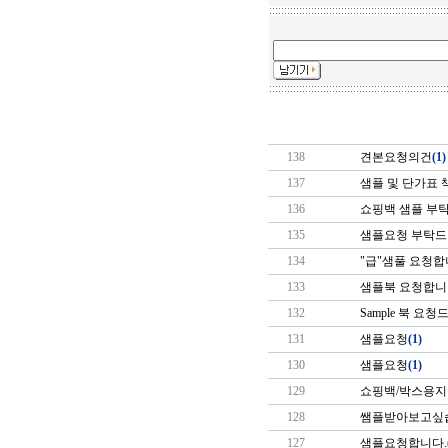
138
견본요청의건
(1)
137
샘플 및 단가표 
136
쇼핑백 샘플 부
135
샘플요청 부탁드
134
"급"샘풀 요청합니
133
샘플북 요청합니
132
Sample 북 요
131
샘플요청
(1)
130
샘플요청
(1)
129
쇼핑백/박스용지
128
쌤플받아보고싶
127
샘플요청합니다.