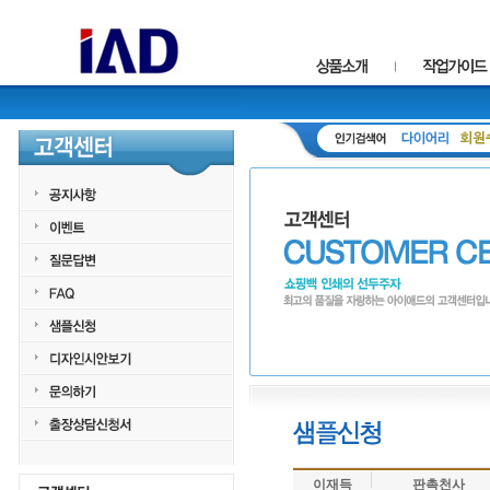
이재득
판촉천사