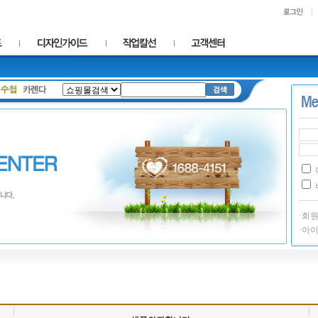
·회
·아