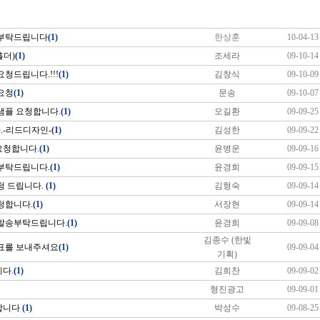
 부탁드립니다
(1)
한상훈
10-04-13
홀더)
(1)
조세라
09-10-14
청드립니다.!!!
(1)
김창식
09-10-09
요청
(1)
문송
09-10-07
샘플 요청합니다.
(1)
오길환
09-09-25
-리드디자인-
(1)
김성한
09-09-22
요청합니다.
(1)
윤병운
09-09-16
부탁드립니다.
(1)
윤경희
09-09-15
청 드립니다.
(1)
김형숙
09-09-14
청합니다.
(1)
서장현
09-09-14
 발송부탁드립니다.
(1)
윤경희
09-09-08
김종수 (한빛
표를 보내주셔요
(1)
09-09-04
기획)
다.
(1)
김희찬
09-09-02
형진광고
09-09-01
합니다
(1)
박성수
09-08-25