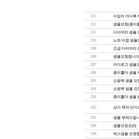
213
수입지 카다록
212
샘플요청(종이
211
다이어리 샘플 요
210
노트/수첩 샘플
209
긴급 다이어리 
208
샘플요청합니다.
207
카다로그 샘플
206
종이홀더 샘플 
205
쇼핑백 샘플 요
204
쇼핑백 샘플 요
203
종이홀더 샘플
202
상가 책자 단가
201
샘플 부탁드립니
200
샘플요청요
(1)
199
박스샘플 요청