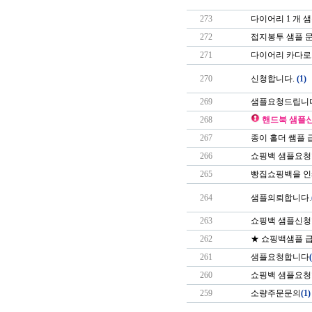
273
다이어리 1 개 
272
접지봉투 샘플 
271
다이어리 카다로
270
신청합니다.
(1)
269
샘플요청드립니다
268
핸드북 샘플
267
종이 홀더 쌤플
266
쇼핑백 샘플요청
265
빵집쇼핑백을 인
264
샘플의뢰합니다.
263
쇼핑백 샘플신
262
★ 쇼핑백샘플 
261
샘플요청합니다
260
쇼핑백 샘플요
259
소량주문문의
(1)