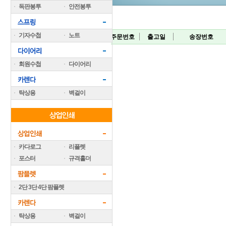
독판봉투
안전봉투
기자수첩
노트
주문번호
출고일
송장번호
회원수첩
다이어리
탁상용
벽걸이
카다로그
리플렛
포스터
규격홀더
2단 3단 4단 팜플렛
탁상용
벽걸이