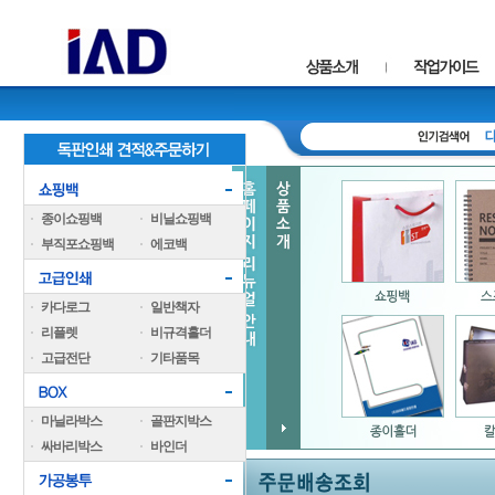
종이쇼핑백
비닐쇼핑백
부직포쇼핑백
에코백
카다로그
일반책자
리플렛
비규격홀더
고급전단
기타품목
마닐라박스
골판지박스
싸바리박스
바인더