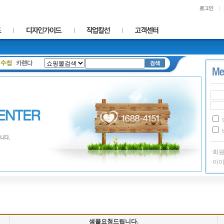
·회
·아
샘플요청드립니다.